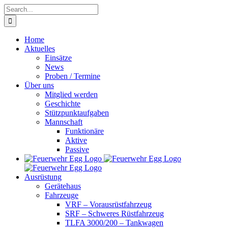
Skip
Search
to
for:
content
Home
Aktuelles
Einsätze
News
Proben / Termine
Über uns
Mitglied werden
Geschichte
Stützpunktaufgaben
Mannschaft
Funktionäre
Aktive
Passive
Ausrüstung
Gerätehaus
Fahrzeuge
VRF – Vorausrüstfahrzeug
SRF – Schweres Rüstfahrzeug
TLFA 3000/200 – Tankwagen