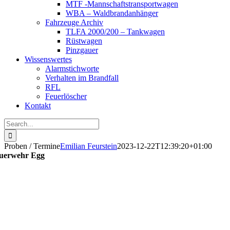
MTF -Mannschaftstransportwagen
WBA – Waldbrandanhänger
Fahrzeuge Archiv
TLFA 2000/200 – Tankwagen
Rüstwagen
Pinzgauer
Wissenswertes
Alarmstichworte
Verhalten im Brandfall
RFL
Feuerlöscher
Kontakt
Search
for:
Proben / Termine
Emilian Feurstein
2023-12-22T12:39:20+01:00
uerwehr Egg
Proben und Termine