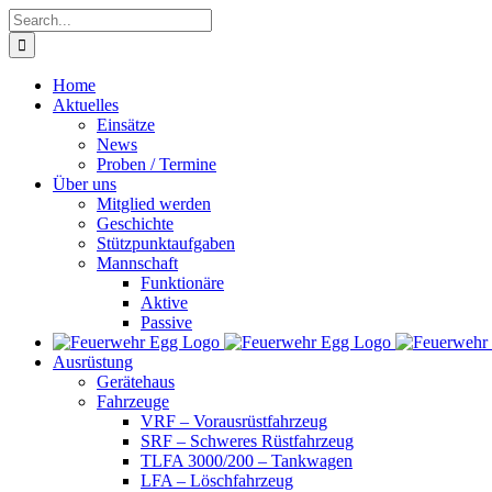
Skip
Search
to
for:
content
Home
Aktuelles
Einsätze
News
Proben / Termine
Über uns
Mitglied werden
Geschichte
Stützpunktaufgaben
Mannschaft
Funktionäre
Aktive
Passive
Ausrüstung
Gerätehaus
Fahrzeuge
VRF – Vorausrüstfahrzeug
SRF – Schweres Rüstfahrzeug
TLFA 3000/200 – Tankwagen
LFA – Löschfahrzeug