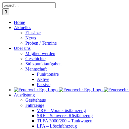
Skip
Search
to
for:
content
Home
Aktuelles
Einsätze
News
Proben / Termine
Über uns
Mitglied werden
Geschichte
Stützpunktaufgaben
Mannschaft
Funktionäre
Aktive
Passive
Ausrüstung
Gerätehaus
Fahrzeuge
VRF – Vorausrüstfahrzeug
SRF – Schweres Rüstfahrzeug
TLFA 3000/200 – Tankwagen
LFA – Löschfahrzeug