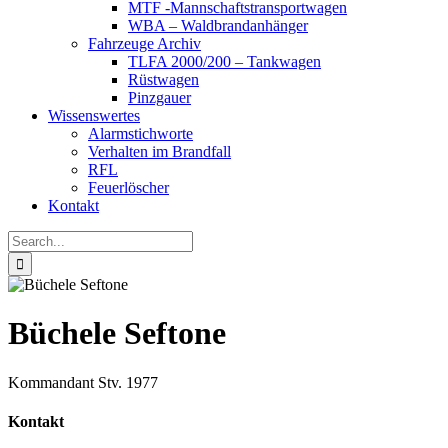
MTF -Mannschaftstransportwagen
WBA – Waldbrandanhänger
Fahrzeuge Archiv
TLFA 2000/200 – Tankwagen
Rüstwagen
Pinzgauer
Wissenswertes
Alarmstichworte
Verhalten im Brandfall
RFL
Feuerlöscher
Kontakt
Search
for:
Büchele Seftone
Kommandant Stv. 1977
Kontakt