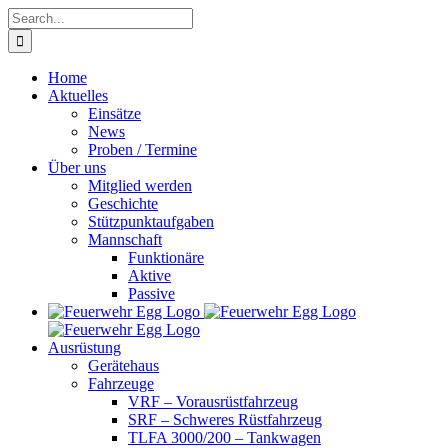
Skip
Search
to
for:
content
Home
Aktuelles
Einsätze
News
Proben / Termine
Über uns
Mitglied werden
Geschichte
Stützpunktaufgaben
Mannschaft
Funktionäre
Aktive
Passive
Ausrüstung
Gerätehaus
Fahrzeuge
VRF – Vorausrüstfahrzeug
SRF – Schweres Rüstfahrzeug
TLFA 3000/200 – Tankwagen