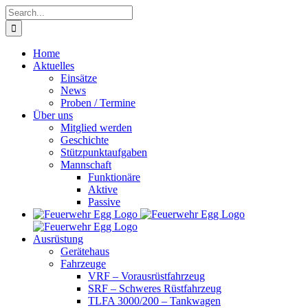
Skip
Search
to
for:
content
Home
Aktuelles
Einsätze
News
Proben / Termine
Über uns
Mitglied werden
Geschichte
Stützpunktaufgaben
Mannschaft
Funktionäre
Aktive
Passive
Ausrüstung
Gerätehaus
Fahrzeuge
VRF – Vorausrüstfahrzeug
SRF – Schweres Rüstfahrzeug
TLFA 3000/200 – Tankwagen