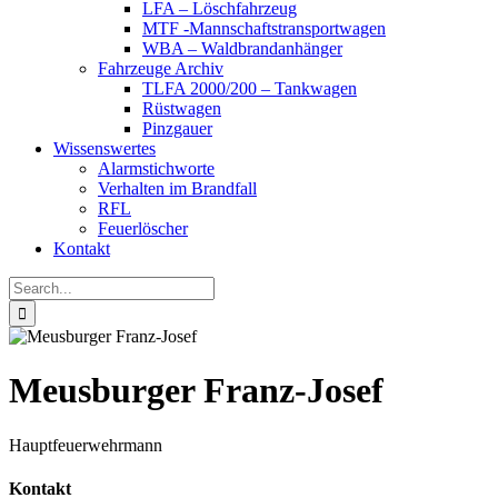
LFA – Löschfahrzeug
MTF -Mannschaftstransportwagen
WBA – Waldbrandanhänger
Fahrzeuge Archiv
TLFA 2000/200 – Tankwagen
Rüstwagen
Pinzgauer
Wissenswertes
Alarmstichworte
Verhalten im Brandfall
RFL
Feuerlöscher
Kontakt
Search
for:
Meusburger Franz-Josef
Hauptfeuerwehrmann
Kontakt