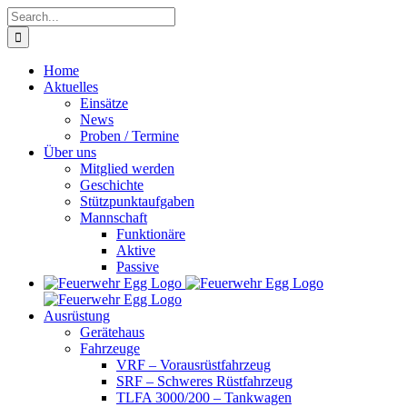
Skip
Search
to
for:
content
Home
Aktuelles
Einsätze
News
Proben / Termine
Über uns
Mitglied werden
Geschichte
Stützpunktaufgaben
Mannschaft
Funktionäre
Aktive
Passive
Ausrüstung
Gerätehaus
Fahrzeuge
VRF – Vorausrüstfahrzeug
SRF – Schweres Rüstfahrzeug
TLFA 3000/200 – Tankwagen