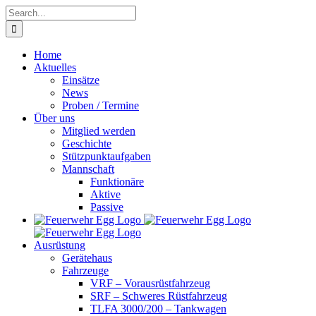
Skip
Search
to
for:
content
Home
Aktuelles
Einsätze
News
Proben / Termine
Über uns
Mitglied werden
Geschichte
Stützpunktaufgaben
Mannschaft
Funktionäre
Aktive
Passive
Ausrüstung
Gerätehaus
Fahrzeuge
VRF – Vorausrüstfahrzeug
SRF – Schweres Rüstfahrzeug
TLFA 3000/200 – Tankwagen