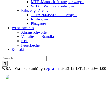
MTF -Mannschaftstransportwagen
WBA – Waldbrandanhänger
Fahrzeuge Archiv
TLFA 2000/200 – Tankwagen
Rüstwagen
Pinzgauer
Wissenswertes
Alarmstichworte
Verhalten im Brandfall
RFL
Feuerlöscher
Kontakt
Search
for:
WBA – Waldbrandanhänger
wp_admin
2023-12-18T21:06:28+01:00