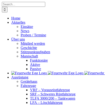
Skip
Search
to
for:
content
Home
Aktuelles
Einsätze
News
Proben / Termine
Über uns
Mitglied werden
Geschichte
Stützpunktaufgaben
Mannschaft
Funktionäre
Aktive
Passive
Ausrüstung
Gerätehaus
Fahrzeuge
VRF – Vorausrüstfahrzeug
SRF – Schweres Rüstfahrzeug
TLFA 3000/200 – Tankwagen
LFA – Löschfahrzeug