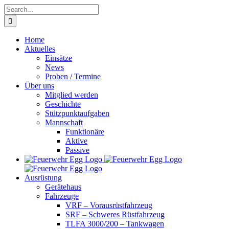
Skip
Search
to
for:
content
Home
Aktuelles
Einsätze
News
Proben / Termine
Über uns
Mitglied werden
Geschichte
Stützpunktaufgaben
Mannschaft
Funktionäre
Aktive
Passive
Ausrüstung
Gerätehaus
Fahrzeuge
VRF – Vorausrüstfahrzeug
SRF – Schweres Rüstfahrzeug
TLFA 3000/200 – Tankwagen