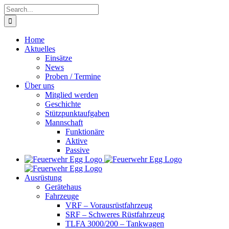
Skip
Search
to
for:
content
Home
Aktuelles
Einsätze
News
Proben / Termine
Über uns
Mitglied werden
Geschichte
Stützpunktaufgaben
Mannschaft
Funktionäre
Aktive
Passive
Ausrüstung
Gerätehaus
Fahrzeuge
VRF – Vorausrüstfahrzeug
SRF – Schweres Rüstfahrzeug
TLFA 3000/200 – Tankwagen