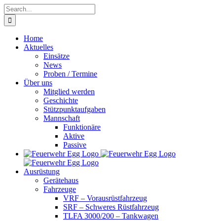
Skip
Search
to
for:
content
Home
Aktuelles
Einsätze
News
Proben / Termine
Über uns
Mitglied werden
Geschichte
Stützpunktaufgaben
Mannschaft
Funktionäre
Aktive
Passive
Ausrüstung
Gerätehaus
Fahrzeuge
VRF – Vorausrüstfahrzeug
SRF – Schweres Rüstfahrzeug
TLFA 3000/200 – Tankwagen