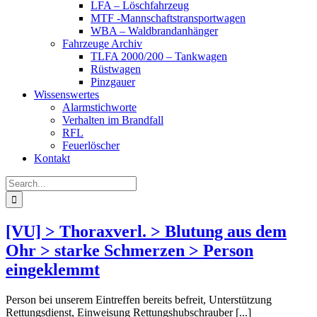
LFA – Löschfahrzeug
MTF -Mannschaftstransportwagen
WBA – Waldbrandanhänger
Fahrzeuge Archiv
TLFA 2000/200 – Tankwagen
Rüstwagen
Pinzgauer
Wissenswertes
Alarmstichworte
Verhalten im Brandfall
RFL
Feuerlöscher
Kontakt
Search
for:
[VU] > Thoraxverl. > Blutung aus dem
Ohr > starke Schmerzen > Person
eingeklemmt
Person bei unserem Eintreffen bereits befreit, Unterstützung
Rettungsdienst, Einweisung Rettungshubschrauber [...]