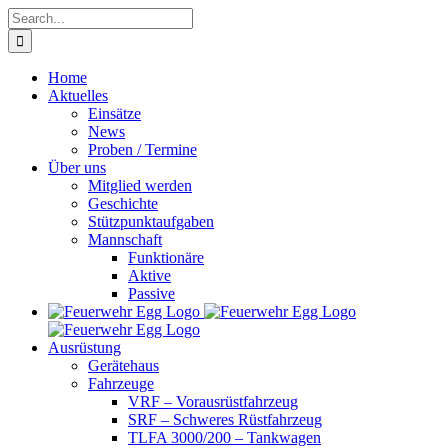
Skip
Search
to
for:
content
Home
Aktuelles
Einsätze
News
Proben / Termine
Über uns
Mitglied werden
Geschichte
Stützpunktaufgaben
Mannschaft
Funktionäre
Aktive
Passive
Ausrüstung
Gerätehaus
Fahrzeuge
VRF – Vorausrüstfahrzeug
SRF – Schweres Rüstfahrzeug
TLFA 3000/200 – Tankwagen