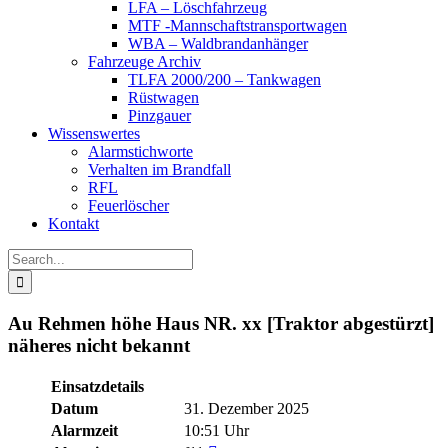
LFA – Löschfahrzeug
MTF -Mannschaftstransportwagen
WBA – Waldbrandanhänger
Fahrzeuge Archiv
TLFA 2000/200 – Tankwagen
Rüstwagen
Pinzgauer
Wissenswertes
Alarmstichworte
Verhalten im Brandfall
RFL
Feuerlöscher
Kontakt
Search
for:
Au Rehmen höhe Haus NR. xx [Traktor abgestürzt]
näheres nicht bekannt
Einsatzdetails
Datum
31. Dezember 2025
Alarmzeit
10:51 Uhr