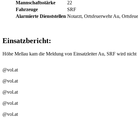
Mannschaftsstärke
22
Fahrzeuge
SRF
Alarmierte Dienststellen
Notarzt, Ortsfeuerwehr Au, Ortsfeu
Einsatzbericht:
Höhe Mellau kam die Meldung von Einsatzleiter Au, SRF wird nicht 
@vol.at
@vol.at
@vol.at
@vol.at
@vol.at