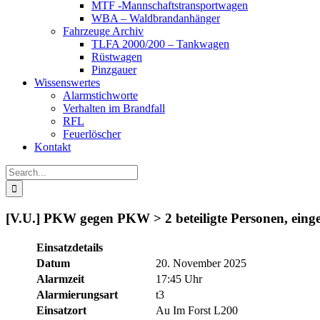
MTF -Mannschaftstransportwagen
WBA – Waldbrandanhänger
Fahrzeuge Archiv
TLFA 2000/200 – Tankwagen
Rüstwagen
Pinzgauer
Wissenswertes
Alarmstichworte
Verhalten im Brandfall
RFL
Feuerlöscher
Kontakt
Search
for:
[V.U.] PKW gegen PKW > 2 beteiligte Personen, einge
Einsatzdetails
Datum
20. November 2025
Alarmzeit
17:45 Uhr
Alarmierungsart
t3
Einsatzort
Au Im Forst L200