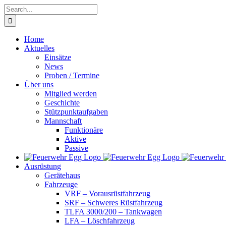
Skip
Search
to
for:
content
Home
Aktuelles
Einsätze
News
Proben / Termine
Über uns
Mitglied werden
Geschichte
Stützpunktaufgaben
Mannschaft
Funktionäre
Aktive
Passive
Ausrüstung
Gerätehaus
Fahrzeuge
VRF – Vorausrüstfahrzeug
SRF – Schweres Rüstfahrzeug
TLFA 3000/200 – Tankwagen
LFA – Löschfahrzeug