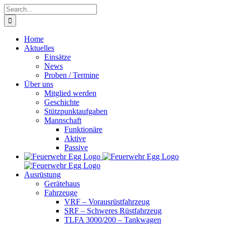
Skip
Search
to
for:
content
Home
Aktuelles
Einsätze
News
Proben / Termine
Über uns
Mitglied werden
Geschichte
Stützpunktaufgaben
Mannschaft
Funktionäre
Aktive
Passive
Ausrüstung
Gerätehaus
Fahrzeuge
VRF – Vorausrüstfahrzeug
SRF – Schweres Rüstfahrzeug
TLFA 3000/200 – Tankwagen