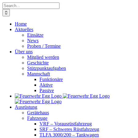
Skip
Search
to
for:
content
Home
Aktuelles
Einsätze
News
Proben / Termine
Über uns
Mitglied werden
Geschichte
Stützpunktaufgaben
Mannschaft
Funktionäre
Aktive
Passive
Ausrüstung
Gerätehaus
Fahrzeuge
VRF – Vorausrüstfahrzeug
SRF – Schweres Rüstfahrzeug
TLFA 3000/200 – Tankwagen