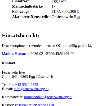
Einsatzort
Egg Loco
Mannschaftsstärke
17
Fahrzeuge
TLFA 3000/200
Alarmierte Dienststellen
Ortsfeuerwehr Egg
Einsatzbericht:
Druckknopfmelder wurde im ersten OG mutwillig gedrückt.
Mathias Hammerer
2026-02-12T06:45:51+01:00
Kontakt
Feuerwehr Egg
Gerbe 841 | 6863 Egg | Österreich
Telefon:
+43 5512 2323
E-mail:
info@feuerwehr-egg.at
Kommandant:
kommandant@feuerwehr-egg.at
Kassier:
kassier@feuerwehr-egg.at