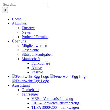
Skip
Search
to
for:
content
Home
Aktuelles
Einsätze
News
Proben / Termine
Über uns
Mitglied werden
Geschichte
Stützpunktaufgaben
Mannschaft
Funktionäre
Aktive
Passive
Ausrüstung
Gerätehaus
Fahrzeuge
VRF – Vorausrüstfahrzeug
SRF – Schweres Rüstfahrzeug
TLFA 3000/200 – Tankwagen