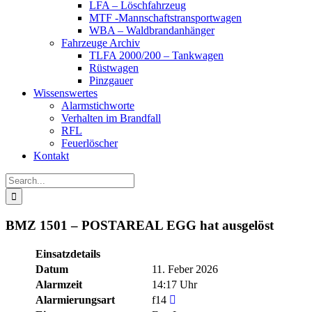
LFA – Löschfahrzeug
MTF -Mannschaftstransportwagen
WBA – Waldbrandanhänger
Fahrzeuge Archiv
TLFA 2000/200 – Tankwagen
Rüstwagen
Pinzgauer
Wissenswertes
Alarmstichworte
Verhalten im Brandfall
RFL
Feuerlöscher
Kontakt
Search
for:
BMZ 1501 – POSTAREAL EGG hat ausgelöst
Einsatzdetails
Datum
11. Feber 2026
Alarmzeit
14:17 Uhr
Alarmierungsart
f14