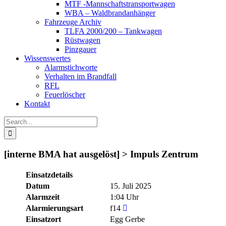
MTF -Mannschaftstransportwagen
WBA – Waldbrandanhänger
Fahrzeuge Archiv
TLFA 2000/200 – Tankwagen
Rüstwagen
Pinzgauer
Wissenswertes
Alarmstichworte
Verhalten im Brandfall
RFL
Feuerlöscher
Kontakt
Search
for:
[interne BMA hat ausgelöst] > Impuls Zentrum
Einsatzdetails
Datum
15. Juli 2025
Alarmzeit
1:04 Uhr
Alarmierungsart
f14
Einsatzort
Egg Gerbe