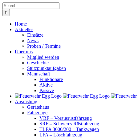
Skip
Search
to
for:
content
Home
Aktuelles
Einsätze
News
Proben / Termine
Über uns
Mitglied werden
Geschichte
Stützpunktaufgaben
Mannschaft
Funktionäre
Aktive
Passive
Ausrüstung
Gerätehaus
Fahrzeuge
VRF – Vorausrüstfahrzeug
SRF – Schweres Rüstfahrzeug
TLFA 3000/200 – Tankwagen
LFA – Löschfahrzeug