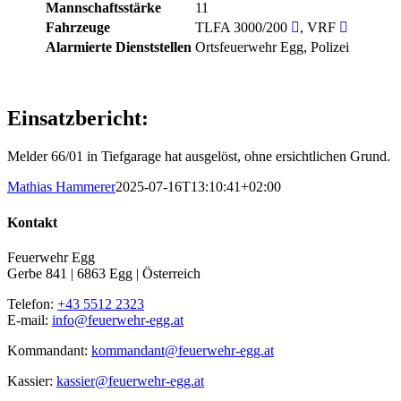
Mannschaftsstärke
11
Fahrzeuge
TLFA 3000/200
, VRF
Alarmierte Dienststellen
Ortsfeuerwehr Egg, Polizei
Einsatzbericht:
Melder 66/01 in Tiefgarage hat ausgelöst, ohne ersichtlichen Grund.
Mathias Hammerer
2025-07-16T13:10:41+02:00
Kontakt
Feuerwehr Egg
Gerbe 841 | 6863 Egg | Österreich
Telefon:
+43 5512 2323
E-mail:
info@feuerwehr-egg.at
Kommandant:
kommandant@feuerwehr-egg.at
Kassier:
kassier@feuerwehr-egg.at