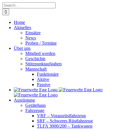
Skip
Search
to
for:
content
Home
Aktuelles
Einsätze
News
Proben / Termine
Über uns
Mitglied werden
Geschichte
Stützpunktaufgaben
Mannschaft
Funktionäre
Aktive
Passive
Ausrüstung
Gerätehaus
Fahrzeuge
VRF – Vorausrüstfahrzeug
SRF – Schweres Rüstfahrzeug
TLFA 3000/200 – Tankwagen