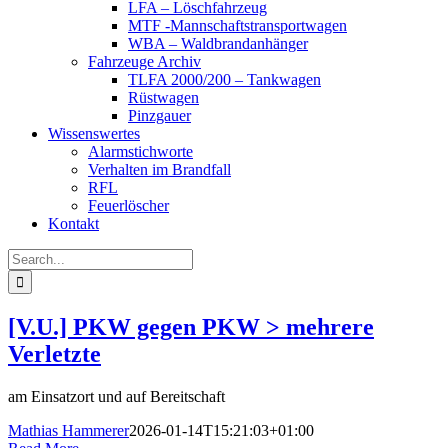
LFA – Löschfahrzeug
MTF -Mannschaftstransportwagen
WBA – Waldbrandanhänger
Fahrzeuge Archiv
TLFA 2000/200 – Tankwagen
Rüstwagen
Pinzgauer
Wissenswertes
Alarmstichworte
Verhalten im Brandfall
RFL
Feuerlöscher
Kontakt
Search
for:
[V.U.] PKW gegen PKW > mehrere
Verletzte
am Einsatzort und auf Bereitschaft
Mathias Hammerer
2026-01-14T15:21:03+01:00