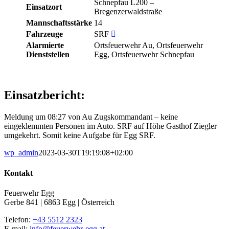
Schnepfau L200 –
Einsatzort
Bregenzerwaldstraße
Mannschaftsstärke
14
Fahrzeuge
SRF
Alarmierte
Ortsfeuerwehr Au, Ortsfeuerwehr
Dienststellen
Egg, Ortsfeuerwehr Schnepfau
Einsatzbericht:
Meldung um 08:27 von Au Zugskommandant – keine
eingeklemmten Personen im Auto. SRF auf Höhe Gasthof Ziegler
umgekehrt. Somit keine Aufgabe für Egg SRF.
wp_admin
2023-03-30T19:19:08+02:00
Kontakt
Feuerwehr Egg
Gerbe 841 | 6863 Egg | Österreich
Telefon:
+43 5512 2323
E-mail:
info@feuerwehr-egg.at