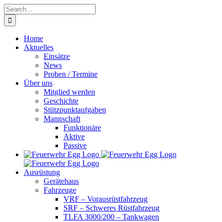
Skip
Search
to
for:
content
Home
Aktuelles
Einsätze
News
Proben / Termine
Über uns
Mitglied werden
Geschichte
Stützpunktaufgaben
Mannschaft
Funktionäre
Aktive
Passive
Ausrüstung
Gerätehaus
Fahrzeuge
VRF – Vorausrüstfahrzeug
SRF – Schweres Rüstfahrzeug
TLFA 3000/200 – Tankwagen