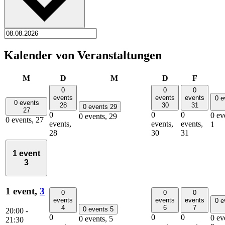
Kalender von Veranstaltungen
Montag
Dienstag
Mittwoch
Donnerstag
Freitag
M
D
M
D
F
0
0
0
events
events
events
0 e
0 events
28
30
31
0 events
29
27
0
0
0
0 ev
0 events,
29
0 events,
27
events,
events,
events,
1
28
30
31
1 event
3
1 event,
3
0
0
0
events
events
events
0 e
4
6
7
0 events
5
20:00
-
0
0
0
0 ev
0 events,
5
21:30