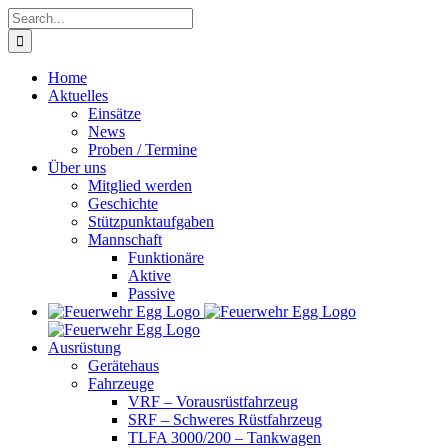
Skip
Search
to
for:
content
Home
Aktuelles
Einsätze
News
Proben / Termine
Über uns
Mitglied werden
Geschichte
Stützpunktaufgaben
Mannschaft
Funktionäre
Aktive
Passive
Ausrüstung
Gerätehaus
Fahrzeuge
VRF – Vorausrüstfahrzeug
SRF – Schweres Rüstfahrzeug
TLFA 3000/200 – Tankwagen