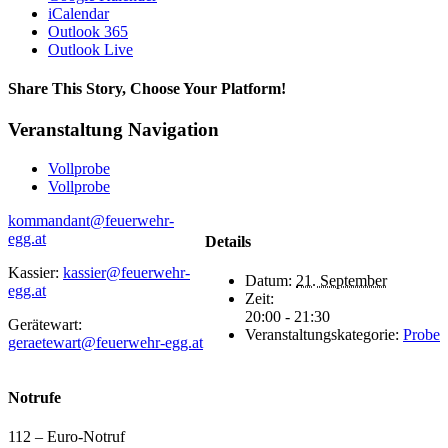
iCalendar
Outlook 365
Outlook Live
Share This Story, Choose Your Platform!
Facebook
WhatsApp
Email
Veranstaltung Navigation
Vollprobe
Vollprobe
kommandant@feuerwehr-
egg.at
Details
Kassier:
kassier@feuerwehr-
Datum:
21. September
egg.at
Zeit:
20:00 - 21:30
Gerätewart:
Veranstaltungskategorie:
Probe
geraetewart@feuerwehr-egg.at
Notrufe
112 – Euro-Notruf