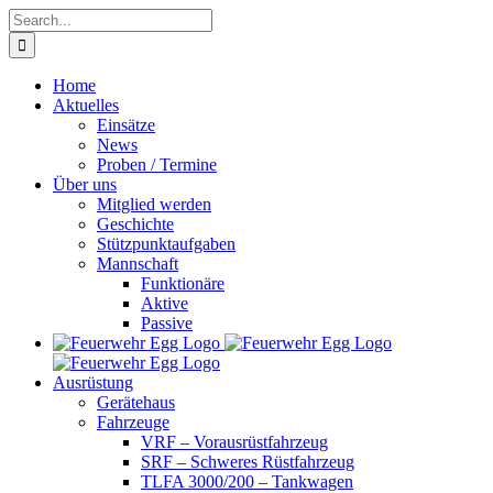
Skip
Search
to
for:
content
Home
Aktuelles
Einsätze
News
Proben / Termine
Über uns
Mitglied werden
Geschichte
Stützpunktaufgaben
Mannschaft
Funktionäre
Aktive
Passive
Ausrüstung
Gerätehaus
Fahrzeuge
VRF – Vorausrüstfahrzeug
SRF – Schweres Rüstfahrzeug
TLFA 3000/200 – Tankwagen