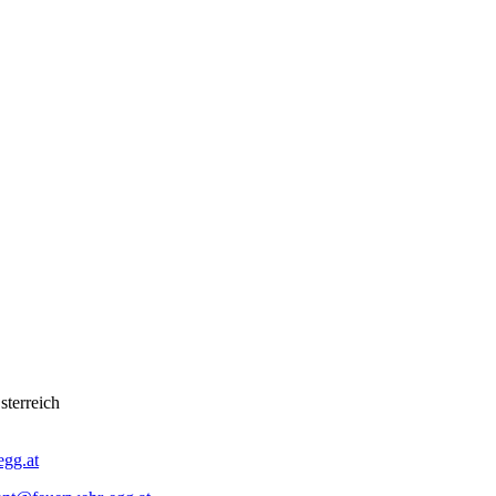
sterreich
gg.at