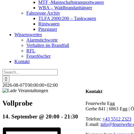
MTF -Mannschaftstransportwagen
WBA – Waldbrandanhänger
Fahrzeuge Archiv
TLFA 2000/200 – Tankwagen
Rüstwagen
Pinzgauer
Wissenswertes
Alarmstichworte
Verhalten im Brandfall
RFL
Feuerlöscher
Kontakt
Search
for:
2026-08-07T00:00:00+02:00
Kontakt
Vollprobe
Feuerwehr Egg
Gerbe 841 | 6863 Egg | Ö
14. September @ 20:00
-
21:30
Telefon:
+43 5512 2323
E-mail:
info@feuerwehr-e