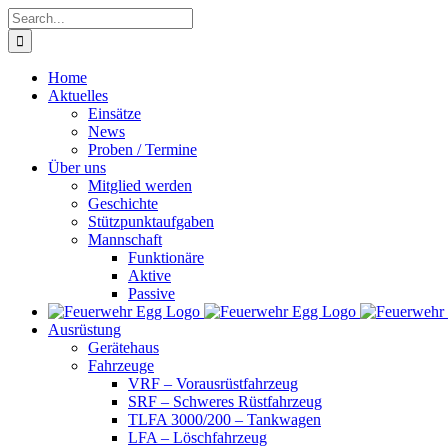
Skip
Search
to
for:
content
Home
Aktuelles
Einsätze
News
Proben / Termine
Über uns
Mitglied werden
Geschichte
Stützpunktaufgaben
Mannschaft
Funktionäre
Aktive
Passive
Ausrüstung
Gerätehaus
Fahrzeuge
VRF – Vorausrüstfahrzeug
SRF – Schweres Rüstfahrzeug
TLFA 3000/200 – Tankwagen
LFA – Löschfahrzeug