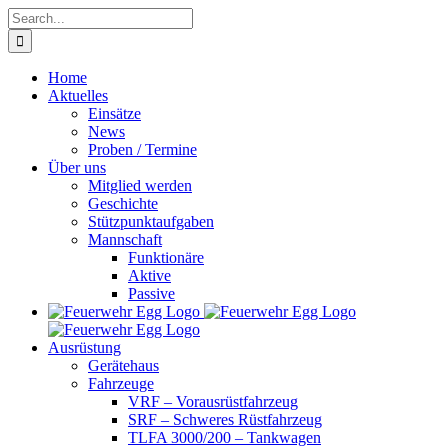
Skip
Search
to
for:
content
Home
Aktuelles
Einsätze
News
Proben / Termine
Über uns
Mitglied werden
Geschichte
Stützpunktaufgaben
Mannschaft
Funktionäre
Aktive
Passive
Ausrüstung
Gerätehaus
Fahrzeuge
VRF – Vorausrüstfahrzeug
SRF – Schweres Rüstfahrzeug
TLFA 3000/200 – Tankwagen