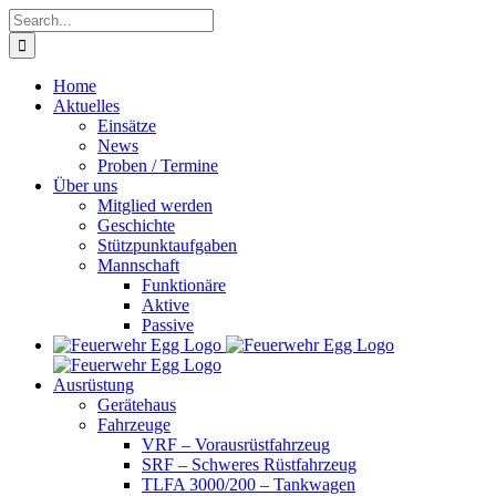
Skip
Search
to
for:
content
Home
Aktuelles
Einsätze
News
Proben / Termine
Über uns
Mitglied werden
Geschichte
Stützpunktaufgaben
Mannschaft
Funktionäre
Aktive
Passive
Ausrüstung
Gerätehaus
Fahrzeuge
VRF – Vorausrüstfahrzeug
SRF – Schweres Rüstfahrzeug
TLFA 3000/200 – Tankwagen