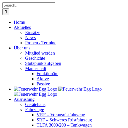
Skip
Search
to
for:
content
Home
Aktuelles
Einsätze
News
Proben / Termine
Über uns
Mitglied werden
Geschichte
Stützpunktaufgaben
Mannschaft
Funktionäre
Aktive
Passive
Ausrüstung
Gerätehaus
Fahrzeuge
VRF – Vorausrüstfahrzeug
SRF – Schweres Rüstfahrzeug
TLFA 3000/200 – Tankwagen