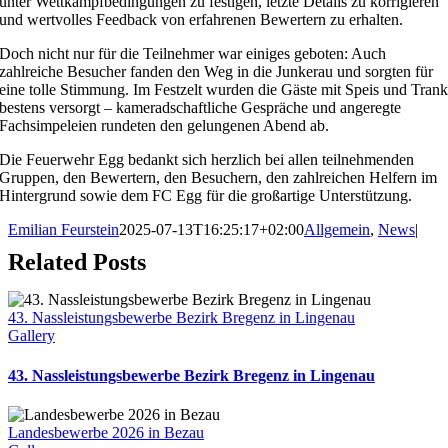
unter Wettkampfbedingungen zu festigen, letzte Details zu korrigieren
und wertvolles Feedback von erfahrenen Bewertern zu erhalten.
Doch nicht nur für die Teilnehmer war einiges geboten: Auch
zahlreiche Besucher fanden den Weg in die Junkerau und sorgten für
eine tolle Stimmung. Im Festzelt wurden die Gäste mit Speis und Tran
bestens versorgt – kameradschaftliche Gespräche und angeregte
Fachsimpeleien rundeten den gelungenen Abend ab.
Die Feuerwehr Egg bedankt sich herzlich bei allen teilnehmenden
Gruppen, den Bewertern, den Besuchern, den zahlreichen Helfern im
Hintergrund sowie dem FC Egg für die großartige Unterstützung.
Emilian Feurstein
2025-07-13T16:25:17+02:00
Allgemein
,
News
|
Related Posts
43. Nassleistungsbewerbe Bezirk Bregenz in Lingenau
Gallery
43. Nassleistungsbewerbe Bezirk Bregenz in Lingenau
Landesbewerbe 2026 in Bezau