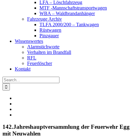
LFA – Löschfahrzeug
MTF -Mannschaftstransportwagen
WBA – Waldbrandanhänger
Fahrzeuge Archiv
TLFA 2000/200 – Tankwagen
Rüstwagen
Pinzgauer
Wissenswertes
Alarmstichworte
Verhalten im Brandfall
RFL
Feuerlöscher
Kontakt
Search
for:
View
Larger
Image
142.Jahreshauptversammlung der Feuerwehr Egg
mit Neuwahlen