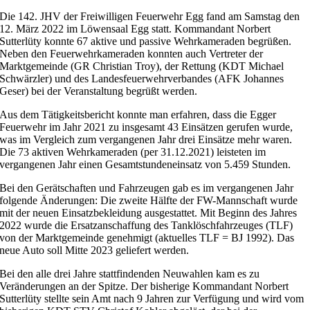
Die 142. JHV der Freiwilligen Feuerwehr Egg fand am Samstag den
12. März 2022 im Löwensaal Egg statt. Kommandant Norbert
Sutterlüty konnte 67 aktive und passive Wehrkameraden begrüßen.
Neben den Feuerwehrkameraden konnten auch Vertreter der
Marktgemeinde (GR Christian Troy), der Rettung (KDT Michael
Schwärzler) und des Landesfeuerwehrverbandes (AFK Johannes
Geser) bei der Veranstaltung begrüßt werden.
Aus dem Tätigkeitsbericht konnte man erfahren, dass die Egger
Feuerwehr im Jahr 2021 zu insgesamt 43 Einsätzen gerufen wurde,
was im Vergleich zum vergangenen Jahr drei Einsätze mehr waren.
Die 73 aktiven Wehrkameraden (per 31.12.2021) leisteten im
vergangenen Jahr einen Gesamtstundeneinsatz von 5.459 Stunden.
Bei den Gerätschaften und Fahrzeugen gab es im vergangenen Jahr
folgende Änderungen: Die zweite Hälfte der FW-Mannschaft wurde
mit der neuen Einsatzbekleidung ausgestattet. Mit Beginn des Jahres
2022 wurde die Ersatzanschaffung des Tanklöschfahrzeuges (TLF)
von der Marktgemeinde genehmigt (aktuelles TLF = BJ 1992). Das
neue Auto soll Mitte 2023 geliefert werden.
Bei den alle drei Jahre stattfindenden Neuwahlen kam es zu
Veränderungen an der Spitze. Der bisherige Kommandant Norbert
Sutterlüty stellte sein Amt nach 9 Jahren zur Verfügung und wird vom