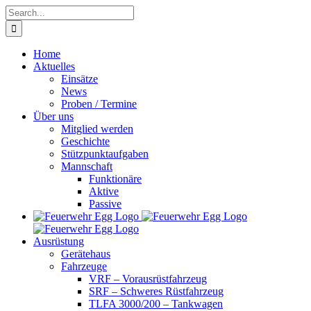
Skip
Search
to
for:
content
Home
Aktuelles
Einsätze
News
Proben / Termine
Über uns
Mitglied werden
Geschichte
Stützpunktaufgaben
Mannschaft
Funktionäre
Aktive
Passive
Ausrüstung
Gerätehaus
Fahrzeuge
VRF – Vorausrüstfahrzeug
SRF – Schweres Rüstfahrzeug
TLFA 3000/200 – Tankwagen