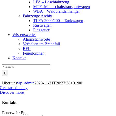
LFA – Löschfahrzeug
MTF -Mannschaftstransportwagen
WBA – Waldbrandanhänger
Fahrzeuge Archiv
TLFA 2000/200 – Tankwagen
Rüstwagen
Pinzgauer
Wissenswertes
Alarmstichworte
Verhalten im Brandfall
RFL
Feuerlöscher
Kontakt
Search
for:
Über uns
wp_admin
2023-11-21T20:37:38+01:00
Get started today
Discover more
Kontakt
Feuerwehr Egg