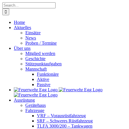
Skip
Search
to
for:
content
Home
Aktuelles
Einsätze
News
Proben / Termine
Über uns
Mitglied werden
Geschichte
Stützpunktaufgaben
Mannschaft
Funktionäre
Aktive
Passive
Ausrüstung
Gerätehaus
Fahrzeuge
VRF – Vorausrüstfahrzeug
SRF – Schweres Rüstfahrzeug
TLFA 3000/200 – Tankwagen