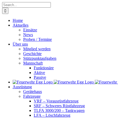
Skip
Search
to
for:
content
Home
Aktuelles
Einsätze
News
Proben / Termine
Über uns
Mitglied werden
Geschichte
Stützpunktaufgaben
Mannschaft
Funktionäre
Aktive
Passive
Ausrüstung
Gerätehaus
Fahrzeuge
VRF – Vorausrüstfahrzeug
SRF – Schweres Rüstfahrzeug
TLFA 3000/200 – Tankwagen
LFA – Löschfahrzeug