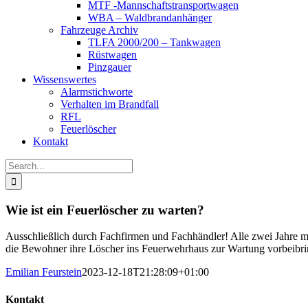
MTF -Mannschaftstransportwagen
WBA – Waldbrandanhänger
Fahrzeuge Archiv
TLFA 2000/200 – Tankwagen
Rüstwagen
Pinzgauer
Wissenswertes
Alarmstichworte
Verhalten im Brandfall
RFL
Feuerlöscher
Kontakt
Search
for:
Wie ist ein Feuerlöscher zu warten?
Ausschließlich durch Fachfirmen und Fachhändler! Alle zwei Jahre 
die Bewohner ihre Löscher ins Feuerwehrhaus zur Wartung vorbeibrin
Emilian Feurstein
2023-12-18T21:28:09+01:00
Kontakt