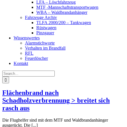
LFA – Löschfahrzeug
MTF -Mannschaftstransportwagen
WBA – Waldbrandanhänger
Fahrzeuge Archiv
TLFA 2000/200 – Tankwagen
Rüstwagen
Pinzgauer
Wissenswertes
Alarmstichworte
Verhalten im Brandfall
RFL
Feuerlöscher
Kontakt
Search
for:
Flächenbrand nach
Schadholzverbrennung > breitet sich
rasch aus
Die Flughelfer sind mit dem MTF und Waldbrandanhänger
ausgerückt. Die [...]