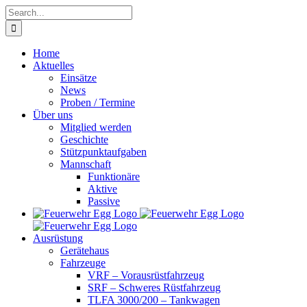
Skip
Search
to
for:
content
Home
Aktuelles
Einsätze
News
Proben / Termine
Über uns
Mitglied werden
Geschichte
Stützpunktaufgaben
Mannschaft
Funktionäre
Aktive
Passive
Ausrüstung
Gerätehaus
Fahrzeuge
VRF – Vorausrüstfahrzeug
SRF – Schweres Rüstfahrzeug
TLFA 3000/200 – Tankwagen