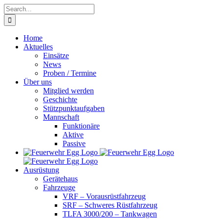
Skip
Search
to
for:
content
Home
Aktuelles
Einsätze
News
Proben / Termine
Über uns
Mitglied werden
Geschichte
Stützpunktaufgaben
Mannschaft
Funktionäre
Aktive
Passive
Ausrüstung
Gerätehaus
Fahrzeuge
VRF – Vorausrüstfahrzeug
SRF – Schweres Rüstfahrzeug
TLFA 3000/200 – Tankwagen