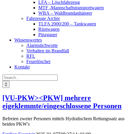
LFA – Löschfahrzeug
MTF -Mannschaftstransportwagen
WBA – Waldbrandanhänger
Fahrzeuge Archiv
TLFA 2000/200 – Tankwagen
Rüstwagen
Pinzgauer
Wissenswertes
Alarmstichworte
Verhalten im Brandfall
RFL
Feuerlöscher
Kontakt
Search
for:
[VU-PKW><PKW] mehrere
eigeklemmte/eingeschlossene Personen
Befreien zweier Personen mittels Hydralischem Rettungssatz aus
beiden PKW's