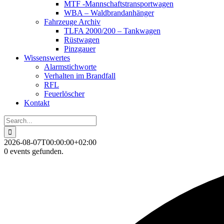
MTF -Mannschaftstransportwagen
WBA – Waldbrandanhänger
Fahrzeuge Archiv
TLFA 2000/200 – Tankwagen
Rüstwagen
Pinzgauer
Wissenswertes
Alarmstichworte
Verhalten im Brandfall
RFL
Feuerlöscher
Kontakt
Search
for:
2026-08-07T00:00:00+02:00
0 events gefunden.