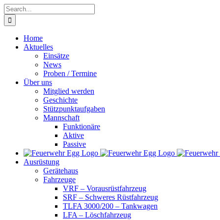
Skip
Search
to
for:
content
Home
Aktuelles
Einsätze
News
Proben / Termine
Über uns
Mitglied werden
Geschichte
Stützpunktaufgaben
Mannschaft
Funktionäre
Aktive
Passive
Ausrüstung
Gerätehaus
Fahrzeuge
VRF – Vorausrüstfahrzeug
SRF – Schweres Rüstfahrzeug
TLFA 3000/200 – Tankwagen
LFA – Löschfahrzeug