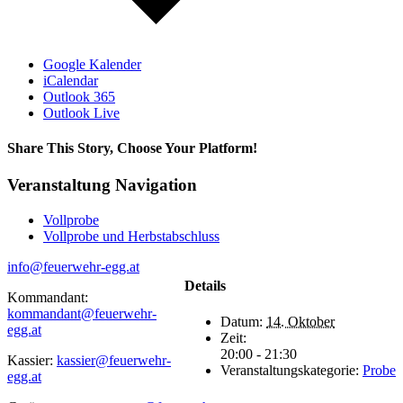
Google Kalender
iCalendar
Outlook 365
Outlook Live
Share This Story, Choose Your Platform!
Facebook
WhatsApp
Email
Veranstaltung Navigation
Vollprobe
Vollprobe und Herbstabschluss
info@feuerwehr-egg.at
Details
Kommandant:
kommandant@feuerwehr-
Datum:
14. Oktober
egg.at
Zeit:
20:00 - 21:30
Kassier:
kassier@feuerwehr-
Veranstaltungskategorie:
Probe
egg.at