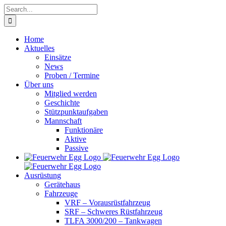
Skip
Search
to
for:
content
Home
Aktuelles
Einsätze
News
Proben / Termine
Über uns
Mitglied werden
Geschichte
Stützpunktaufgaben
Mannschaft
Funktionäre
Aktive
Passive
Ausrüstung
Gerätehaus
Fahrzeuge
VRF – Vorausrüstfahrzeug
SRF – Schweres Rüstfahrzeug
TLFA 3000/200 – Tankwagen