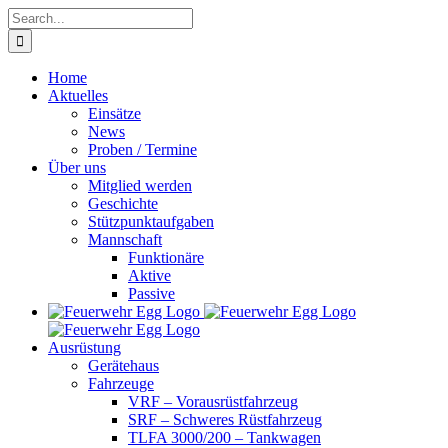
Skip
Search
to
for:
content
Home
Aktuelles
Einsätze
News
Proben / Termine
Über uns
Mitglied werden
Geschichte
Stützpunktaufgaben
Mannschaft
Funktionäre
Aktive
Passive
Ausrüstung
Gerätehaus
Fahrzeuge
VRF – Vorausrüstfahrzeug
SRF – Schweres Rüstfahrzeug
TLFA 3000/200 – Tankwagen