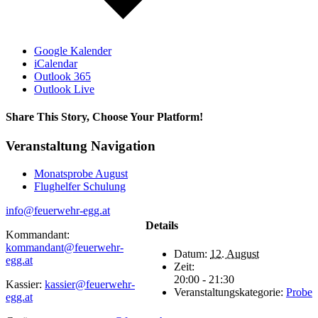
Google Kalender
iCalendar
Outlook 365
Outlook Live
Share This Story, Choose Your Platform!
Facebook
WhatsApp
Email
Veranstaltung Navigation
Monatsprobe August
Flughelfer Schulung
info@feuerwehr-egg.at
Details
Kommandant:
kommandant@feuerwehr-
Datum:
12. August
egg.at
Zeit:
20:00 - 21:30
Kassier:
kassier@feuerwehr-
Veranstaltungskategorie:
Probe
egg.at