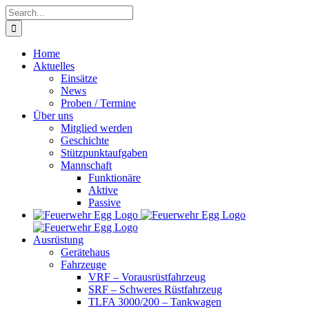
Skip
Search
to
for:
content
Home
Aktuelles
Einsätze
News
Proben / Termine
Über uns
Mitglied werden
Geschichte
Stützpunktaufgaben
Mannschaft
Funktionäre
Aktive
Passive
Ausrüstung
Gerätehaus
Fahrzeuge
VRF – Vorausrüstfahrzeug
SRF – Schweres Rüstfahrzeug
TLFA 3000/200 – Tankwagen