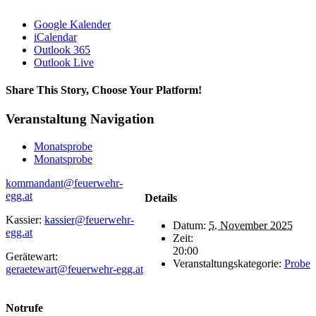
Google Kalender
iCalendar
Outlook 365
Outlook Live
Share This Story, Choose Your Platform!
Facebook
WhatsApp
Email
Veranstaltung Navigation
Monatsprobe
Monatsprobe
kommandant@feuerwehr-
egg.at
Details
Kassier:
kassier@feuerwehr-
Datum:
5. November 2025
egg.at
Zeit:
20:00
Gerätewart:
Veranstaltungskategorie:
Probe
geraetewart@feuerwehr-egg.at
Notrufe