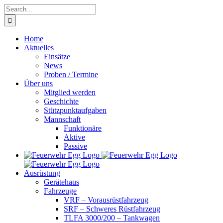
Skip
Search
to
for:
content
Home
Aktuelles
Einsätze
News
Proben / Termine
Über uns
Mitglied werden
Geschichte
Stützpunktaufgaben
Mannschaft
Funktionäre
Aktive
Passive
Ausrüstung
Gerätehaus
Fahrzeuge
VRF – Vorausrüstfahrzeug
SRF – Schweres Rüstfahrzeug
TLFA 3000/200 – Tankwagen