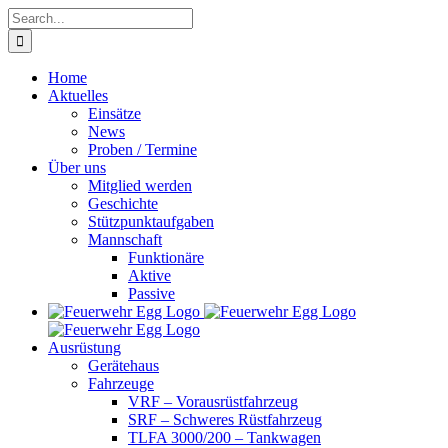
Skip
Search
to
for:
content
Home
Aktuelles
Einsätze
News
Proben / Termine
Über uns
Mitglied werden
Geschichte
Stützpunktaufgaben
Mannschaft
Funktionäre
Aktive
Passive
Ausrüstung
Gerätehaus
Fahrzeuge
VRF – Vorausrüstfahrzeug
SRF – Schweres Rüstfahrzeug
TLFA 3000/200 – Tankwagen