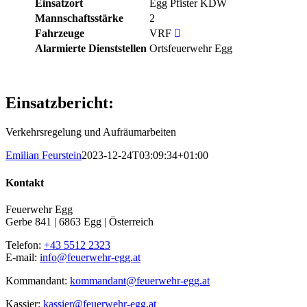
Einsatzort
Egg Pfister KDW
Mannschaftsstärke
2
Fahrzeuge
VRF
Alarmierte Dienststellen
Ortsfeuerwehr Egg
Einsatzbericht:
Verkehrsregelung und Aufräumarbeiten
Emilian Feurstein
2023-12-24T03:09:34+01:00
Kontakt
Feuerwehr Egg
Gerbe 841 | 6863 Egg | Österreich
Telefon:
+43 5512 2323
E-mail:
info@feuerwehr-egg.at
Kommandant:
kommandant@feuerwehr-egg.at
Kassier:
kassier@feuerwehr-egg.at