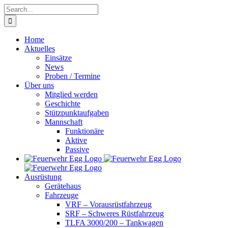
Skip
Search
to
for:
content
Home
Aktuelles
Einsätze
News
Proben / Termine
Über uns
Mitglied werden
Geschichte
Stützpunktaufgaben
Mannschaft
Funktionäre
Aktive
Passive
Ausrüstung
Gerätehaus
Fahrzeuge
VRF – Vorausrüstfahrzeug
SRF – Schweres Rüstfahrzeug
TLFA 3000/200 – Tankwagen