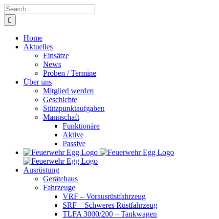
Skip
Search
to
for:
content
Home
Aktuelles
Einsätze
News
Proben / Termine
Über uns
Mitglied werden
Geschichte
Stützpunktaufgaben
Mannschaft
Funktionäre
Aktive
Passive
Ausrüstung
Gerätehaus
Fahrzeuge
VRF – Vorausrüstfahrzeug
SRF – Schweres Rüstfahrzeug
TLFA 3000/200 – Tankwagen