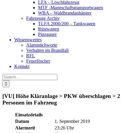
LFA – Löschfahrzeug
MTF -Mannschaftstransportwagen
WBA – Waldbrandanhänger
Fahrzeuge Archiv
TLFA 2000/200 – Tankwagen
Rüstwagen
Pinzgauer
Wissenswertes
Alarmstichworte
Verhalten im Brandfall
RFL
Feuerlöscher
Kontakt
Search
for:
[VU] Höhe Kläranlage > PKW überschlagen > 2
Personen im Fahrzeug
Einsatzdetails
Datum
1. September 2019
Alarmzeit
23:26 Uhr