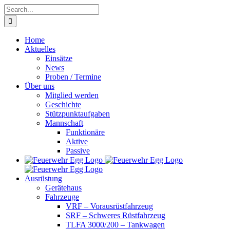
Skip
Search
to
for:
content
Home
Aktuelles
Einsätze
News
Proben / Termine
Über uns
Mitglied werden
Geschichte
Stützpunktaufgaben
Mannschaft
Funktionäre
Aktive
Passive
Ausrüstung
Gerätehaus
Fahrzeuge
VRF – Vorausrüstfahrzeug
SRF – Schweres Rüstfahrzeug
TLFA 3000/200 – Tankwagen