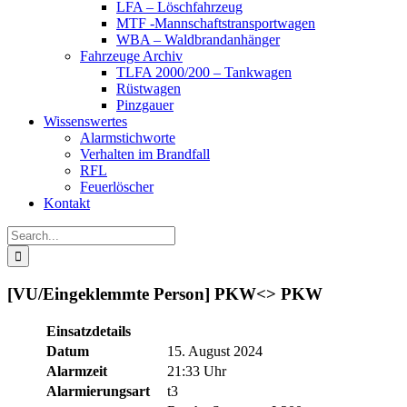
LFA – Löschfahrzeug
MTF -Mannschaftstransportwagen
WBA – Waldbrandanhänger
Fahrzeuge Archiv
TLFA 2000/200 – Tankwagen
Rüstwagen
Pinzgauer
Wissenswertes
Alarmstichworte
Verhalten im Brandfall
RFL
Feuerlöscher
Kontakt
Search
for:
[VU/Eingeklemmte Person] PKW<> PKW
Einsatzdetails
Datum
15. August 2024
Alarmzeit
21:33 Uhr
Alarmierungsart
t3