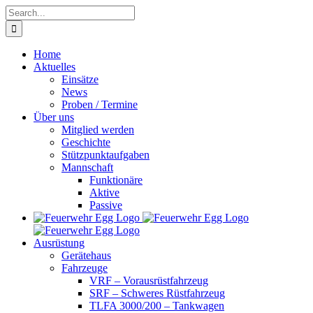
Skip
Search
to
for:
content
Home
Aktuelles
Einsätze
News
Proben / Termine
Über uns
Mitglied werden
Geschichte
Stützpunktaufgaben
Mannschaft
Funktionäre
Aktive
Passive
Ausrüstung
Gerätehaus
Fahrzeuge
VRF – Vorausrüstfahrzeug
SRF – Schweres Rüstfahrzeug
TLFA 3000/200 – Tankwagen