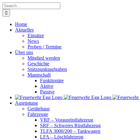
Skip
Search
to
for:
content
Home
Aktuelles
Einsätze
News
Proben / Termine
Über uns
Mitglied werden
Geschichte
Stützpunktaufgaben
Mannschaft
Funktionäre
Aktive
Passive
Ausrüstung
Gerätehaus
Fahrzeuge
VRF – Vorausrüstfahrzeug
SRF – Schweres Rüstfahrzeug
TLFA 3000/200 – Tankwagen
LFA – Löschfahrzeug