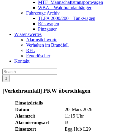
MTF -Mannschaftstransportwagen
WBA – Waldbrandanhänger
Fahrzeuge Archiv
TLFA 2000/200 – Tankwagen
Rüstwagen
Pinzgauer
Wissenswertes
Alarmstichworte
Verhalten im Brandfall
RFL
Feuerlöscher
Kontakt
Search
for:
[Verkehrsunfall] PKW überschlagen
Einsatzdetails
Datum
20. März 2026
Alarmzeit
11:15 Uhr
Alarmierungsart
t3
Einsatzort
Egg Hub L29