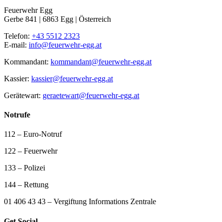
Feuerwehr Egg
Gerbe 841 | 6863 Egg | Österreich
Telefon:
+43 5512 2323
E-mail:
info@feuerwehr-egg.at
Kommandant:
kommandant@feuerwehr-egg.at
Kassier:
kassier@feuerwehr-egg.at
Gerätewart:
geraetewart@feuerwehr-egg.at
Notrufe
112 – Euro-Notruf
122 – Feuerwehr
133 – Polizei
144 – Rettung
01 406 43 43 – Vergiftung Informations Zentrale
Get Social