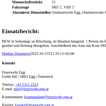
Mannschaftsstärke
13
Fahrzeuge
SRF
, VRF
Alarmierte Dienststellen
Ortsfeuerwehr Egg, Ortsfeuerwehr S
Einsatzbericht:
PKW in Seitenlage an Böschung, an Bäumen hängend. 1 Person im Fah
gerettet und Rettung übergeben. Anschließend das Auto mit Kran SR
Mathias Hammerer
2023-10-15T21:35:13+02:00
Kontakt
Feuerwehr Egg
Gerbe 841 | 6863 Egg | Österreich
Telefon:
+43 5512 2323
E-mail:
info@feuerwehr-egg.at
Kommandant:
kommandant@feuerwehr-egg.at
Kassier:
kassier@feuerwehr-egg.at