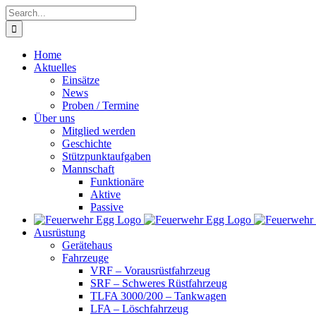
Skip
Search
to
for:
content
Home
Aktuelles
Einsätze
News
Proben / Termine
Über uns
Mitglied werden
Geschichte
Stützpunktaufgaben
Mannschaft
Funktionäre
Aktive
Passive
Ausrüstung
Gerätehaus
Fahrzeuge
VRF – Vorausrüstfahrzeug
SRF – Schweres Rüstfahrzeug
TLFA 3000/200 – Tankwagen
LFA – Löschfahrzeug