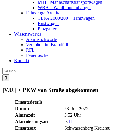
MTF -Mannschaftstransportwagen
WBA – Waldbrandanhänger
Fahrzeuge Archiv
TLFA 2000/200 – Tankwagen
Rüstwagen
Pinzgauer
Wissenswertes
Alarmstichworte
Verhalten im Brandfall
RFL
Feuerlöscher
Kontakt
Search
for:
[V.U.] > PKW von Straße abgekommen
Einsatzdetails
Datum
23. Juli 2022
Alarmzeit
3:52 Uhr
Alarmierungsart
t3
Einsatzort
Schwarzenberg Kreierau