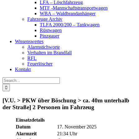
LFA – Löschfahrzeug
MTF -Mannschaftstransportwagen
WBA – Waldbrandanhänger
Fahrzeuge Archiv
TLFA 2000/200 – Tankwagen
Rüstwagen
Pinzgauer
Wissenswertes
Alarmstichworte
Verhalten im Brandfall
RFL
Feuerlöscher
Kontakt
Search
for:
[V.U. > PKW über Böschung > ca. 40m unterhalb
der Straße] 2 Personen im Fahrzeug
Einsatzdetails
Datum
17. November 2025
Alarmzeit
21:34 Uhr