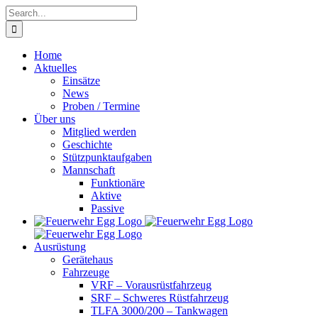
Skip
Search
to
for:
content
Home
Aktuelles
Einsätze
News
Proben / Termine
Über uns
Mitglied werden
Geschichte
Stützpunktaufgaben
Mannschaft
Funktionäre
Aktive
Passive
Ausrüstung
Gerätehaus
Fahrzeuge
VRF – Vorausrüstfahrzeug
SRF – Schweres Rüstfahrzeug
TLFA 3000/200 – Tankwagen