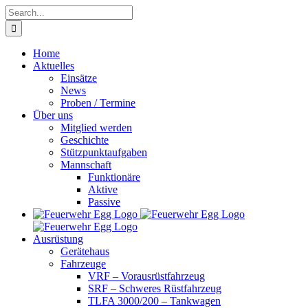
Skip
Search
to
for:
content
Home
Aktuelles
Einsätze
News
Proben / Termine
Über uns
Mitglied werden
Geschichte
Stützpunktaufgaben
Mannschaft
Funktionäre
Aktive
Passive
Ausrüstung
Gerätehaus
Fahrzeuge
VRF – Vorausrüstfahrzeug
SRF – Schweres Rüstfahrzeug
TLFA 3000/200 – Tankwagen