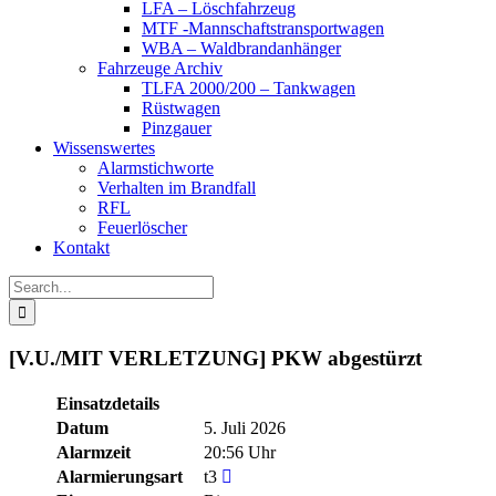
LFA – Löschfahrzeug
MTF -Mannschaftstransportwagen
WBA – Waldbrandanhänger
Fahrzeuge Archiv
TLFA 2000/200 – Tankwagen
Rüstwagen
Pinzgauer
Wissenswertes
Alarmstichworte
Verhalten im Brandfall
RFL
Feuerlöscher
Kontakt
Search
for:
[V.U./MIT VERLETZUNG] PKW abgestürzt
Einsatzdetails
Datum
5. Juli 2026
Alarmzeit
20:56 Uhr
Alarmierungsart
t3