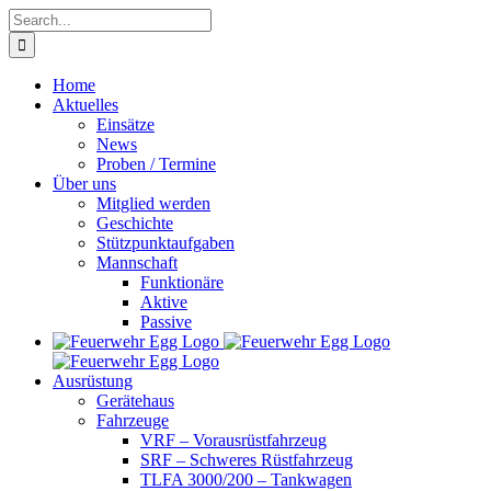
Skip
Search
to
for:
content
Home
Aktuelles
Einsätze
News
Proben / Termine
Über uns
Mitglied werden
Geschichte
Stützpunktaufgaben
Mannschaft
Funktionäre
Aktive
Passive
Ausrüstung
Gerätehaus
Fahrzeuge
VRF – Vorausrüstfahrzeug
SRF – Schweres Rüstfahrzeug
TLFA 3000/200 – Tankwagen