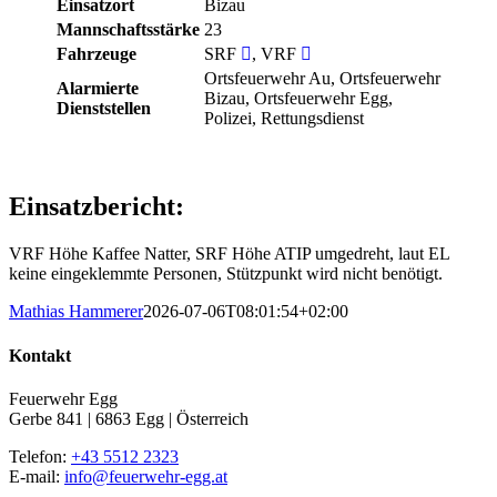
Einsatzort
Bizau
Mannschaftsstärke
23
Fahrzeuge
SRF
, VRF
Ortsfeuerwehr Au, Ortsfeuerwehr
Alarmierte
Bizau, Ortsfeuerwehr Egg,
Dienststellen
Polizei, Rettungsdienst
Einsatzbericht:
VRF Höhe Kaffee Natter, SRF Höhe ATIP umgedreht, laut EL
keine eingeklemmte Personen, Stützpunkt wird nicht benötigt.
Mathias Hammerer
2026-07-06T08:01:54+02:00
Kontakt
Feuerwehr Egg
Gerbe 841 | 6863 Egg | Österreich
Telefon:
+43 5512 2323
E-mail:
info@feuerwehr-egg.at