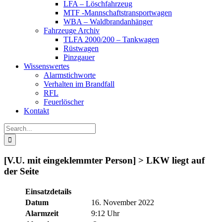
LFA – Löschfahrzeug
MTF -Mannschaftstransportwagen
WBA – Waldbrandanhänger
Fahrzeuge Archiv
TLFA 2000/200 – Tankwagen
Rüstwagen
Pinzgauer
Wissenswertes
Alarmstichworte
Verhalten im Brandfall
RFL
Feuerlöscher
Kontakt
Search
for:
[V.U. mit eingeklemmter Person] > LKW liegt auf
der Seite
Einsatzdetails
Datum
16. November 2022
Alarmzeit
9:12 Uhr