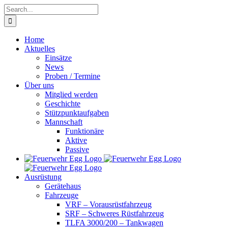
Skip
Search
to
for:
content
Home
Aktuelles
Einsätze
News
Proben / Termine
Über uns
Mitglied werden
Geschichte
Stützpunktaufgaben
Mannschaft
Funktionäre
Aktive
Passive
Ausrüstung
Gerätehaus
Fahrzeuge
VRF – Vorausrüstfahrzeug
SRF – Schweres Rüstfahrzeug
TLFA 3000/200 – Tankwagen