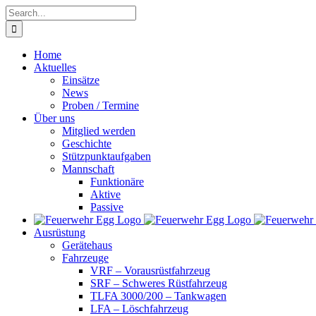
Skip
Search
to
for:
content
Home
Aktuelles
Einsätze
News
Proben / Termine
Über uns
Mitglied werden
Geschichte
Stützpunktaufgaben
Mannschaft
Funktionäre
Aktive
Passive
Ausrüstung
Gerätehaus
Fahrzeuge
VRF – Vorausrüstfahrzeug
SRF – Schweres Rüstfahrzeug
TLFA 3000/200 – Tankwagen
LFA – Löschfahrzeug