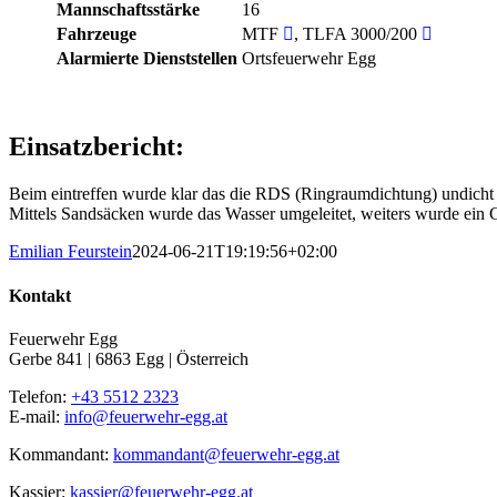
Mannschaftsstärke
16
Fahrzeuge
MTF
, TLFA 3000/200
Alarmierte Dienststellen
Ortsfeuerwehr Egg
Einsatzbericht:
Beim eintreffen wurde klar das die RDS (Ringraumdichtung) undicht i
Mittels Sandsäcken wurde das Wasser umgeleitet, weiters wurde ein
Emilian Feurstein
2024-06-21T19:19:56+02:00
Kontakt
Feuerwehr Egg
Gerbe 841 | 6863 Egg | Österreich
Telefon:
+43 5512 2323
E-mail:
info@feuerwehr-egg.at
Kommandant:
kommandant@feuerwehr-egg.at
Kassier:
kassier@feuerwehr-egg.at