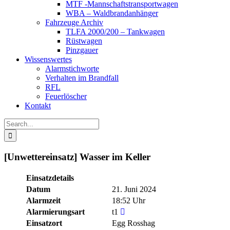
MTF -Mannschaftstransportwagen
WBA – Waldbrandanhänger
Fahrzeuge Archiv
TLFA 2000/200 – Tankwagen
Rüstwagen
Pinzgauer
Wissenswertes
Alarmstichworte
Verhalten im Brandfall
RFL
Feuerlöscher
Kontakt
Search
for:
[Unwettereinsatz] Wasser im Keller
Einsatzdetails
Datum
21. Juni 2024
Alarmzeit
18:52 Uhr
Alarmierungsart
t1
Einsatzort
Egg Rosshag