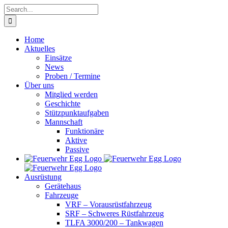
Skip
Search
to
for:
content
Home
Aktuelles
Einsätze
News
Proben / Termine
Über uns
Mitglied werden
Geschichte
Stützpunktaufgaben
Mannschaft
Funktionäre
Aktive
Passive
Ausrüstung
Gerätehaus
Fahrzeuge
VRF – Vorausrüstfahrzeug
SRF – Schweres Rüstfahrzeug
TLFA 3000/200 – Tankwagen