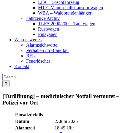
LFA – Löschfahrzeug
MTF -Mannschaftstransportwagen
WBA – Waldbrandanhänger
Fahrzeuge Archiv
TLFA 2000/200 – Tankwagen
Rüstwagen
Pinzgauer
Wissenswertes
Alarmstichworte
Verhalten im Brandfall
RFL
Feuerlöscher
Kontakt
Search
for:
[Türöffnung] – medizinischer Notfall vermutet –
Polizei vor Ort
Einsatzdetails
Datum
2. Juni 2025
Alarmzeit
18:49 Uhr