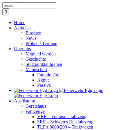
Skip
Search
to
for:
content
Home
Aktuelles
Einsätze
News
Proben / Termine
Über uns
Mitglied werden
Geschichte
Stützpunktaufgaben
Mannschaft
Funktionäre
Aktive
Passive
Ausrüstung
Gerätehaus
Fahrzeuge
VRF – Vorausrüstfahrzeug
SRF – Schweres Rüstfahrzeug
TLFA 3000/200 – Tankwagen