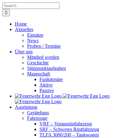
Skip
Search
to
for:
content
Home
Aktuelles
Einsätze
News
Proben / Termine
Über uns
Mitglied werden
Geschichte
Stützpunktaufgaben
Mannschaft
Funktionäre
Aktive
Passive
Ausrüstung
Gerätehaus
Fahrzeuge
VRF – Vorausrüstfahrzeug
SRF – Schweres Rüstfahrzeug
TLFA 3000/200 – Tankwagen