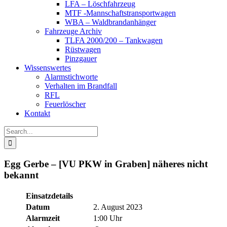
LFA – Löschfahrzeug
MTF -Mannschaftstransportwagen
WBA – Waldbrandanhänger
Fahrzeuge Archiv
TLFA 2000/200 – Tankwagen
Rüstwagen
Pinzgauer
Wissenswertes
Alarmstichworte
Verhalten im Brandfall
RFL
Feuerlöscher
Kontakt
Search
for:
Egg Gerbe – [VU PKW in Graben] näheres nicht
bekannt
Einsatzdetails
Datum
2. August 2023
Alarmzeit
1:00 Uhr